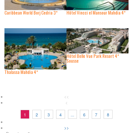
Caribbean World Borj Cedria 3*
Hôtel Vincci el Mansour Mahdia 4*
Hôtel Belle Vue Park Resort 4*
Sousse
Thalassa Mahdia 4*
1
2
3
4
...
6
7
8