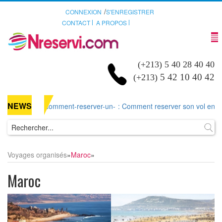
/
CONNEXION
S'ENREGISTRER
CONTACT
A PROPOS
(+213) 5 40 28 40 40
5 42 10 40 42
(+213)
NEWS
comment-reserver-un-
: Comment reserver son vol en ligne
Voyages organisés
»
Maroc
»
Maroc