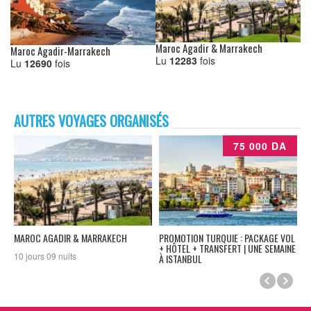
Maroc Agadir & Marrakech
Maroc Agadir-Marrakech
Lu
12283
fois
Lu
12690
fois
AUTRES VOYAGES ORGANISÉS
75 000 DA
MAROC AGADIR & MARRAKECH
PROMOTION TURQUIE : PACKAGE VOL
C
+ HÔTEL + TRANSFERT | UNE SEMAINE
V
10 jours 09 nuits
À ISTANBUL
A
Séjour à Istanbul de 07 jours et
V
m
06 nuits incluant vol directe +
hôtel + Transfert ! ( Selon dates