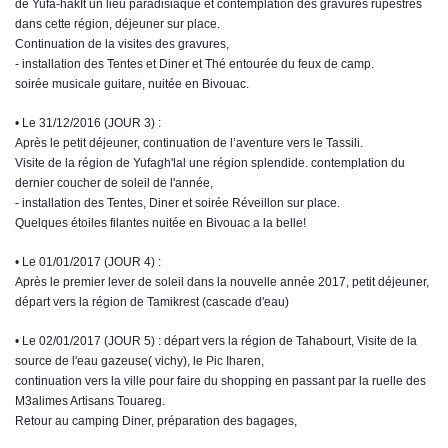
de Yufa-hakIt un lieu paradisiaque et contemplation des gravures rupestres
dans cette région, déjeuner sur place.
Continuation de la visites des gravures,
- installation des Tentes et Diner et Thé entourée du feux de camp.
soirée musicale guitare, nuitée en Bivouac.
• Le 31/12/2016 (JOUR 3) :
Après le petit déjeuner, continuation de l’aventure vers le Tassili.
Visite de la région de Yufagh'lal une région splendide. contemplation du
dernier coucher de soleil de l'année,
- installation des Tentes, Diner et soirée Réveillon sur place.
Quelques étoiles filantes nuitée en Bivouac a la belle!
• Le 01/01/2017 (JOUR 4) :
Après le premier lever de soleil dans la nouvelle année 2017, petit déjeuner,
départ vers la région de Tamikrest (cascade d'eau)
• Le 02/01/2017 (JOUR 5) : départ vers la région de Tahabourt, Visite de la
source de l'eau gazeuse( vichy), le Pic Iharen,
continuation vers la ville pour faire du shopping en passant par la ruelle des
M3alimes Artisans Touareg.
Retour au camping Diner, préparation des bagages,