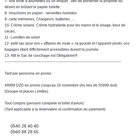
7- une boite d’allumettes ou un briquet : afin de préserver la propreté du
désert en brûlant le papier toilette.
8- mouchoirs en papier - serviettes humides
9- carte mémoires, Chargeurs, batteries .....
10- Crème solaire, Crème hydratante pour les mains et le visage, beur de
cacao,
11- Lunettes de soleil
12- petit sac pour vos « affaires de route », la gourde et l’appareil photo, vos
bagages étant difficilement accessibles durant la journée.
13- NB le Sac de couchage est Obligatoire!!!
------------------------------------------------------------------------------------------------
Tarif par personne en promo :
49999 DZD en promo j'usqu'au 20 novembre (Au lieu de 55999 dzd)
(Groupe et places Limitée)
Tout compris (pension complete et billet d'avion)
(Tarif applicable a la réservation et confirmation du paiement)
?
0540 28 40 40
?
0560 88 28 65