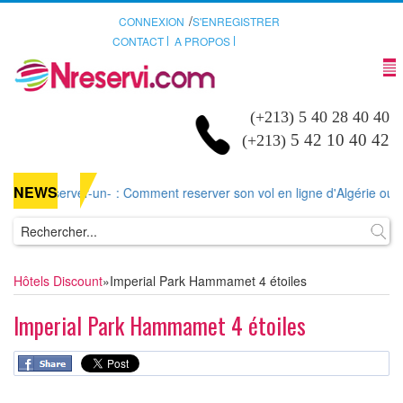
/
CONNEXION
S'ENREGISTRER
CONTACT
A PROPOS
(+213) 5 40 28 40 40
5 42 10 40 42
(+213)
NEWS
t-reserver-un-
: Comment reserver son vol en ligne d'Algérie ou d'aill
Hôtels Discount
»
Imperial Park Hammamet 4 étoiles
Imperial Park Hammamet 4 étoiles