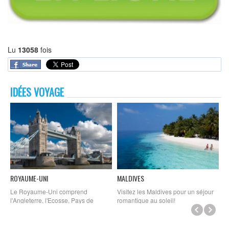
Lu
13058
fois
IDÉES VOYAGE
ROYAUME-UNI
MALDIVES
L
Le Royaume-Uni comprend
Visitez les Maldives pour un séjour
L
l'Angleterre, l'Ecosse, Pays de
romantique au soleil!
c
Galles et l’Irlande du Nord
tr