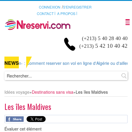
/
CONNEXION
S'ENREGISTRER
CONTACT
A PROPOS
(+213) 5 40 28 40 40
5 42 10 40 42
(+213)
NEWS
r-un-
: Comment reserver son vol en ligne d'Algérie ou d'ailleurs sur N
Idées voyage
»
Destinations sans visa
»
Les îles Maldives
Les îles Maldives
Évaluer cet élément