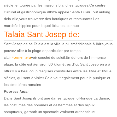
siècle ,entourée par les maisons blanches typiques.Ce centre
culturel et gastronomique dIbiza appelé Santa Eulali.Tout aulong
dela ville,vous trouverez des boutiques et restaurants.Les
marchés hippies pour lequel Ibiza est connue.
Talaia Sant Josep de:
Sant Josep de sa Talaia est la ville la plusméridionale à Ibiza,vous
pouvez aller à la plage enparticulier par temps
Formentera
clair,
voir couché de soleil.En dehors de l'immense
plage, la côte est àenviron 80 kilomètres d'ici, Sant Josep en a à
offrir.Il y a beaucoup d’églises construites entre les XVIe et XVIIIe
siècles, qui sont à visiter.Cela vaut également pour le punique et
les cimetières romains.
Pour les fans:
Dans Sant Josep ils ont une danse typique folklorique.La danse,
les costumes des hommes et desfemmes et des bijoux
somptueux, garantit un spectacle vraiment authentique.