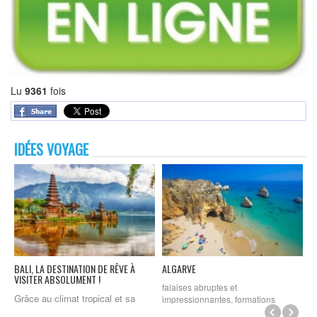
Lu
9361
fois
IDÉES VOYAGE
BALI, LA DESTINATION DE RÊVE À
ALGARVE
M
VISITER ABSOLUMENT !
falaises abruptes et
M
Grâce au climat tropical et sa
impressionnantes, formations
l
diversité, Bali est considérée
rocheuses