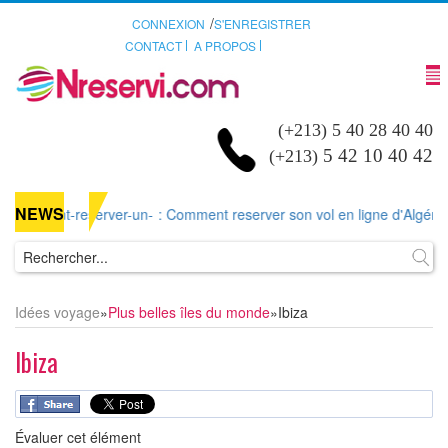
/
CONNEXION
S'ENREGISTRER
CONTACT
A PROPOS
(+213) 5 40 28 40 40
5 42 10 40 42
(+213)
NEWS
mment-reserver-un-
: Comment reserver son vol en ligne d'Algérie ou d'
Idées voyage
»
Plus belles îles du monde
»
Ibiza
Ibiza
Évaluer cet élément