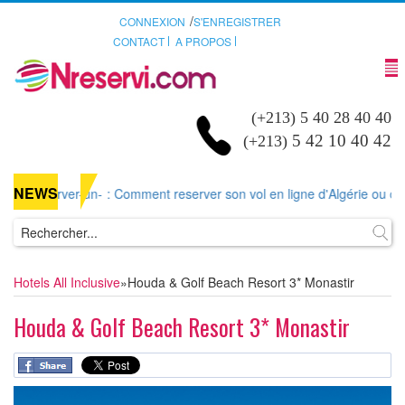
/
CONNEXION
S'ENREGISTRER
CONTACT
A PROPOS
(+213) 5 40 28 40 40
5 42 10 40 42
(+213)
NEWS
erver-un-
: Comment reserver son vol en ligne d'Algérie ou d'ailleurs 
Hotels All Inclusive
»
Houda & Golf Beach Resort 3* Monastir
Houda & Golf Beach Resort 3* Monastir