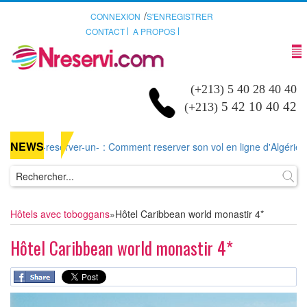
/
CONNEXION
S'ENREGISTRER
CONTACT
A PROPOS
(+213) 5 40 28 40 40
5 42 10 40 42
(+213)
NEWS
nt-reserver-un-
: Comment reserver son vol en ligne d'Algérie ou d'aill
Hôtels avec toboggans
»
Hôtel Caribbean world monastir 4*
Hôtel Caribbean world monastir 4*