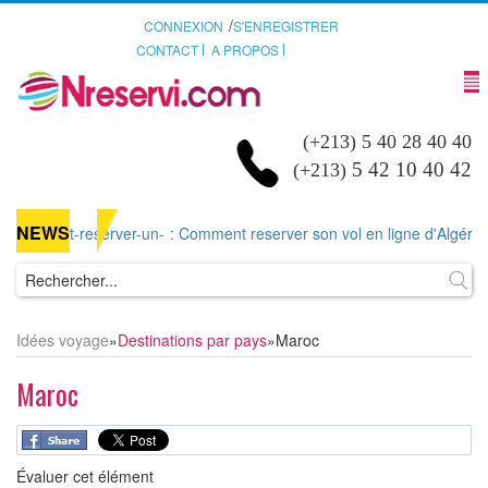
/
CONNEXION
S'ENREGISTRER
CONTACT
A PROPOS
(+213) 5 40 28 40 40
5 42 10 40 42
(+213)
NEWS
ent-reserver-un-
: Comment reserver son vol en ligne d'Algérie ou d'ai
Idées voyage
»
Destinations par pays
»
Maroc
Maroc
Évaluer cet élément