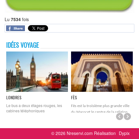
Lu
7534
fois
IDÉES VOYAGE
LONDRES
FÈS
B
Le bus a deux étages rouges, les
D
Fès est la troisième plus grande ville
cabines téléphoniques
B
du Maroc
et le centre de la religion
traditionnelles ...
B
marocaine.
© 2026 Nreservi.com Réalisation
Dypix