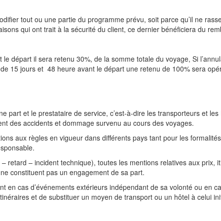
odifier tout ou une partie du programme prévu, soit parce qu’il ne rass
aisons qui ont trait à la sécurité du client, ce dernier bénéficiera du
nt le départ il sera retenu 30%, de la somme totale du voyage, Si l’annul
de 15 jours et 48 heure avant le départ une retenu de 100% sera opé
ne part et le prestataire de service, c’est-à-dire les transporteurs et le
lient des accidents et dommage survenu au cours des voyages.
ions aux règles en vigueur dans différents pays tant pour les formalit
responsable.
 retard – incident technique), toutes les mentions relatives aux prix, i
et ne constituent pas un engagement de sa part.
gent en cas d’événements extérieurs indépendant de sa volonté ou en cas
éraires et de substituer un moyen de transport ou un hôtel à celui ini