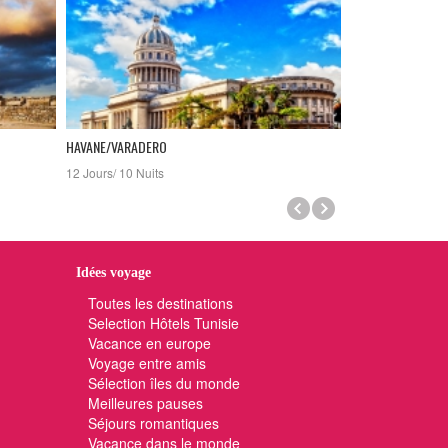
HAVANE/VARADERO
PROGRAMME VACAN
ROUTE DES KSOU
12 Jours/ 10 Nuits
Le plus beau c'est
son rêve, à ce mom
évidence, une évi
depuis toujours. 
des cieux jusque 
Idées voyage
Toutes les destinations
Selection Hôtels Tunisie
Vacance en europe
Voyage entre amis
Sélection îles du monde
Meilleures pauses
Séjours romantiques
Vacance dans le monde