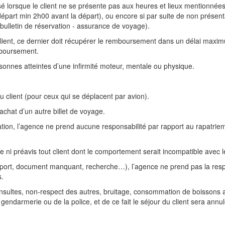
é lorsque le client ne se présente pas aux heures et lieux mentionné
 départ min 2h00 avant la départ), ou encore si par suite de non présen
- bulletin de réservation - assurance de voyage).
ient, ce dernier doit récupérer le remboursement dans un délai maximum
emboursement.
onnes atteintes d’une infirmité moteur, mentale ou physique.
du client (pour ceux qui se déplacent par avion).
d’achat d’un autre billet de voyage.
tion, l’agence ne prend aucune responsabilité par rapport au rapatrie
ni préavis tout client dont le comportement serait incompatible avec le
port, document manquant, recherche…), l’agence ne prend pas la respo
s.
insultes, non-respect des autres, bruitage, consommation de boissons a
a gendarmerie ou de la police, et de ce fait le séjour du client sera ann